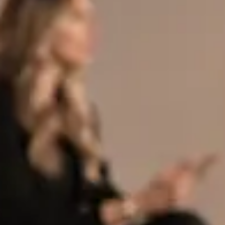
misurabili
Alessia Turchi guida la visione strategica di McGuffin, integrando
marketing, comunicazione ed editoria in un approccio distintivo.
Coordina progetti e relazioni, trasformando idee e insight in percorsi
di crescita concreti. Il suo lavoro definisce direzione, coerenza e
posizionamento, con un focus sullo sviluppo di brand e
sull’evoluzione dei linguaggi contemporanei.
Media e stampa
Rivista Il Mondo
Nel contesto editoriale, Alessia Turchi ricopre il ruolo di vice
direttrice della rivista Il Mondo, contribuendo allo sviluppo e al
posizionamento del progetto. È inoltre autrice di una rubrica
pubblicata su Eva 3000 e VIP, dove affronta tematiche legate alla
comunicazione, all’attualità e ai cambiamenti culturali. Ha preso
parte a trasmissioni radiofoniche e iniziative pubbliche, tra cui Radio
Radicale con il programma “Il Maratoneta” e Liberi Tv con il
programma "Rock and Riot".
Il Mondo Rivista
Contattaci