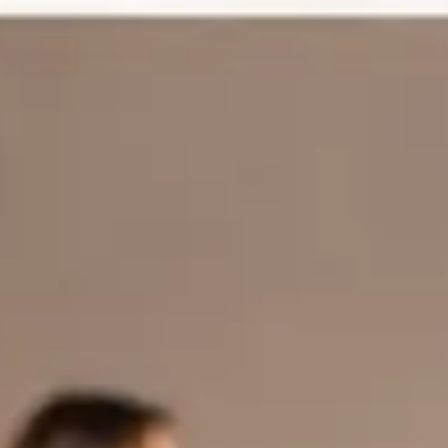
McGuffin Media Agency
Home
Servizi
Case Study
Chi Siamo
Alessia Turchi
Il Mondo
Rivista
Contatti
FAQ
Alessia Turchi
Marketing Strategist e Founder di
McGuffin
Alessia Turchi è una professionista italiana attiva nel campo del
marketing, della comunicazione e dell’editoria, con base a Roma. È
founder e General Manager di McGuffin Srl e vice direttrice della
rivista Il Mondo, progetto editoriale di cui McGuffin è editore.
Inizia il tuo progetto
La sua esperienza
Attività professionale
Strategie digitali che generano risultati