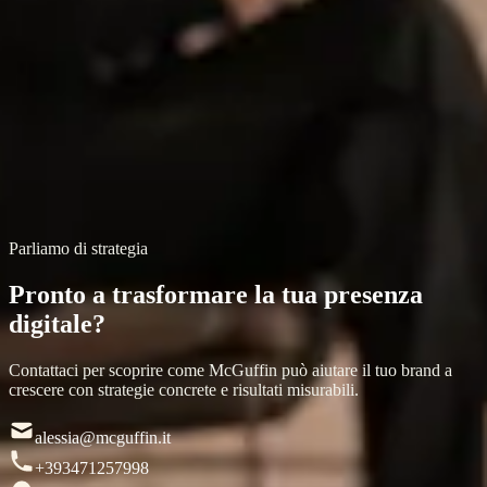
Trasformazione digitale
McGuffin Media Agency
All’interno di McGuffin Media Agency, Alessia Turchi coordina le
attività strategiche e lo sviluppo dei progetti, operando
all’intersezione tra comunicazione, marketing ed editoria. l suo
approccio si basa su una visione integrata e strategica della
comunicazione, orientata alla costruzione di identità solide e percorsi
di crescita sostenibili nel tempo.
Instagram
LinkedIn
Parliamo di strategia
Pronto a trasformare la tua presenza
digitale?
Contattaci per scoprire come McGuffin può aiutare il tuo brand a
crescere con strategie concrete e risultati misurabili.
alessia@mcguffin.it
+393471257998