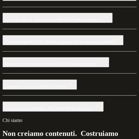
Con che tipo di clienti lavora McGuffin Media Agency?
Come lavora McGuffin Media Agency su un nuovo progetto?
Quanto costa lavorare con McGuffin Media Agency?
Lavorate solo con clienti di Roma?
Come posso contattare McGuffin Media Agency?
Chi siamo
Non creiamo contenuti. Costruiamo