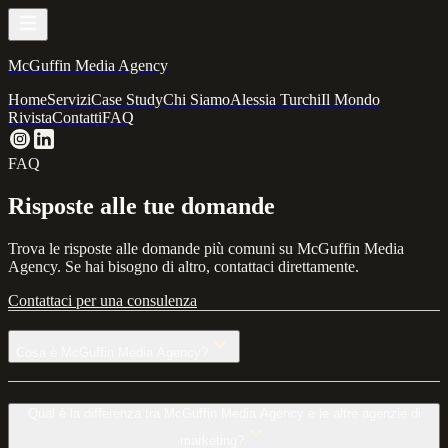
McGuffin Media Agency
Home
Servizi
Case Study
Chi Siamo
Alessia Turchi
Il Mondo
Rivista
Contatti
FAQ
FAQ
Risposte alle tue domande
Trova le risposte alle domande più comuni su McGuffin Media
Agency. Se hai bisogno di altro, contattaci direttamente.
Contattaci per una consulenza
Cosa è McGuffin Media Agency?
Qual è la differenza tra McGuffin Media Agency e le altre agenzie di
marketing?