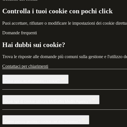
Controlla i tuoi cookie con pochi click
Puoi accettare, rifiutare o modificare le impostazioni dei cookie diret
Domande frequenti
Hai dubbi sui cookie?
Trova le risposte alle domande più comuni sulla gestione e l'utilizzo de
Contattaci per chiarimenti
Cosa sono esattamente i cookie?
Quali tipi di cookie utilizza McGuffin Media Agency?
Come posso gestire i cookie nel mio browser?