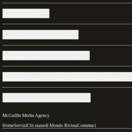
I cookie sono sicuri?
Cosa succede se rifiuto tutti i cookie?
Condividete i dati dai cookie con terze parti?
Come posso scoprire più informazioni sulla vostra politica sui cookie?
Cambierete mai la vostra politica sui cookie?
McGuffin Media Agency
Home
Servizi
Chi siamo
Il Mondo Rivista
Contattaci