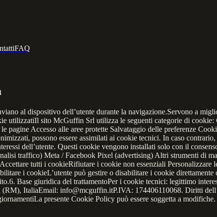
tatti
FAQ
a
inviano al dispositivo dell’utente durante la navigazione.Servono a miglio
ie utilizzatiIl sito McGuffin Srl utilizza le seguenti categorie di cooki
le pagine Accesso alle aree protette Salvataggio delle preferenze Cookie
imizzati, possono essere assimilati ai cookie tecnici. In caso contrario
eressi dell’utente. Questi cookie vengono installati solo con il consenso e
analisi traffico) Meta / Facebook Pixel (advertising) Altri strumenti di ma
Accettare tutti i cookieRifiutare i cookie non essenziali Personalizzare 
litare i cookieL’utente può gestire o disabilitare i cookie direttament
o.6. Base giuridica del trattamentoPer i cookie tecnici: legittimo interes
RM), ItaliaEmail: info@mcguffin.itP.IVA: 174406110068. Diritti dell’ut
iornamentiLa presente Cookie Policy può essere soggetta a modifiche. S