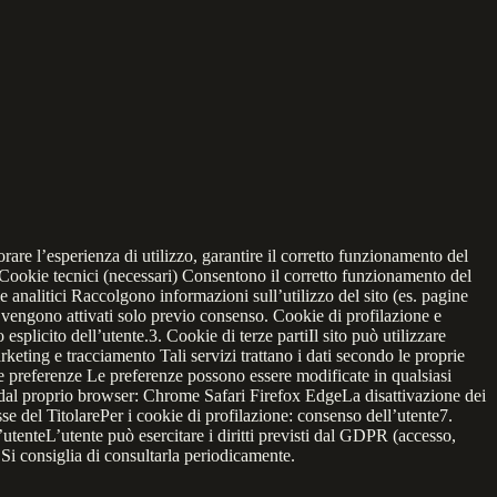
rare l’esperienza di utilizzo, garantire il corretto funzionamento del
e: Cookie tecnici (necessari) Consentono il corretto funzionamento del
 analitici Raccolgono informazioni sull’utilizzo del sito (es. pagine
, vengono attivati solo previo consenso. Cookie di profilazione e
splicito dell’utente.3. Cookie di terze partiIl sito può utilizzare
rketing e tracciamento Tali servizi trattano i dati secondo le proprie
le preferenze Le preferenze possono essere modificate in qualsiasi
e dal proprio browser: Chrome Safari Firefox EdgeLa disattivazione dei
se del TitolarePer i cookie di profilazione: consenso dell’utente7.
enteL’utente può esercitare i diritti previsti dal GDPR (accesso,
i consiglia di consultarla periodicamente.