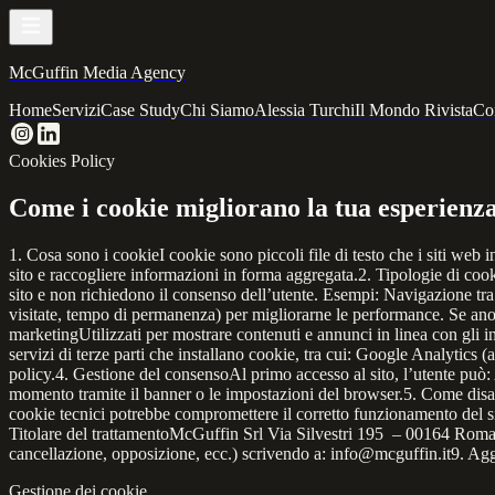
McGuffin Media Agency
Home
Servizi
Case Study
Chi Siamo
Alessia Turchi
Il Mondo Rivista
Con
Cookies Policy
Come i cookie migliorano la tua esperienz
1. Cosa sono i cookieI cookie sono piccoli file di testo che i siti web 
sito e raccogliere informazioni in forma aggregata.2. Tipologie di cook
sito e non richiedono il consenso dell’utente. Esempi: Navigazione tra 
visitate, tempo di permanenza) per migliorarne le performance. Se anon
marketingUtilizzati per mostrare contenuti e annunci in linea con gli int
servizi di terze parti che installano cookie, tra cui: Google Analytics (
policy.4. Gestione del consensoAl primo accesso al sito, l’utente può: 
momento tramite il banner o le impostazioni del browser.5. Come disabi
cookie tecnici potrebbe compromettere il corretto funzionamento del sit
Titolare del trattamentoMcGuffin Srl Via Silvestri 195 – 00164 Roma (
cancellazione, opposizione, ecc.) scrivendo a: info@mcguffin.it9. Agg
Gestione dei cookie